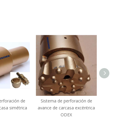
erforación de
Sistema de perforación de
Martillo RC 4 
casa simétrica
avance de carcasa excéntrica
ODEX