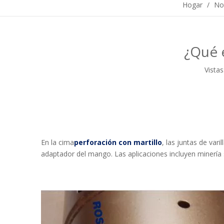
Hogar
/
Not
¿Qué e
Vistas
En la cima
perforación con martillo
, las juntas de var
adaptador del mango. Las aplicaciones incluyen minería