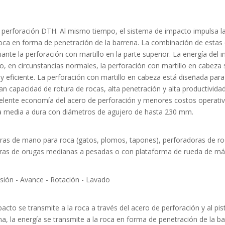
e la perforación DTH. Al mismo tiempo, el sistema de impacto impulsa 
 roca en forma de penetración de la barrena. La combinación de estas c
ante la perforación con martillo en la parte superior. La energía del 
, en circunstancias normales, la perforación con martillo en cabeza s
uy eficiente. La perforación con martillo en cabeza está diseñada para
n capacidad de rotura de rocas, alta penetración y alta productividad.
excelente economía del acero de perforación y menores costos operati
za media a dura con diámetros de agujero de hasta 230 mm.
oras de mano para roca (gatos, plomos, tapones), perforadoras de ro
oras de orugas medianas a pesadas o con plataforma de rueda de más
sión - Avance - Rotación - Lavado
cto se transmite a la roca a través del acero de perforación y al pis
, la energía se transmite a la roca en forma de penetración de la bar