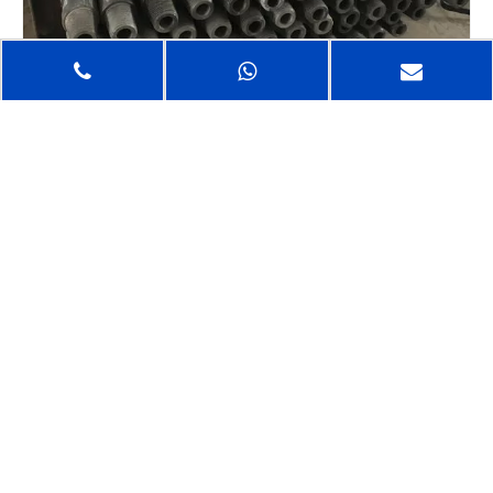
Compartir con:
Varilla de perforación de roscas
Mayhew Junior
Varilla de perforación de roscas Mayhew Junior
La tubería de perforación está diseñada para permitir la
introducción de un fluido de perforación o aire en la broca y
para proporcionar el mecanismo para transferir la energía
desarrollada por el motor de perforación a la broca.
La selección correcta de la tubería de perforación, en la
mayoría de los casos, determina qué tan exitoso es usted y
qué opciones tiene en cuanto a profundidad, tamaño del pozo
y capacidad de empujar y tirar hacia abajo.
La selección de la tubería de perforación es una de las